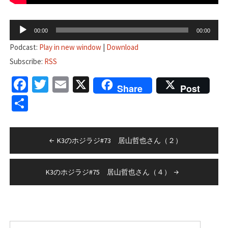
音
00:00
00:00
声
Podcast:
Play in new window
|
Download
プ
Subscribe:
RSS
レ
Facebook
Twitter
Email
X
ー
Share
Post
ヤ
共
ー
有
投
K3のホジラジ#73 居山哲也さん（２）
稿
ナ
K3のホジラジ#75 居山哲也さん（４）
ビ
ゲ
ー
検