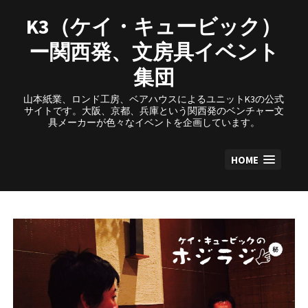
Skip
to
K3（ケイ・キュービック）
content
ー関西発、文房具イベント
集団
山本紙業、ロンド工房、ベアハウスによるユニットK3の公式
サイトです。大阪、京都、兵庫という関西発のベンチャー文
具メーカーが色々なイベントを企画しています。
HOME