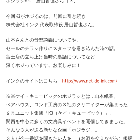
ホジラジ#74 居山哲也さん（３）
今回K3がホジるのは、前回に引き続き
株式会社インク 代表取締役 居山哲也さん。
山本さんとの音楽談義についてや、
セールのチラシ作りにスタッフを巻き込んだ時の話。
富士店の立ち上げ当時の裏話についてなど
深くホジっています。お楽しみに！
インクのサイトはこちら
http://www.net-de-ink.com/
※※ケイ・キュービックのホジラジとは…山本紙業、
ベアハウス、ロンド工房の３社のク­リエイターが集まった
文具ユニット集団「K3（ケイ・キュービック）」。
関西を中心に­多くの文房具イベントを開催してきました。
そんな３人が送る新たな企画「ホジラジ」。­
３人が今一番話を聞きたい人を、（お酒を交えながら）根掘