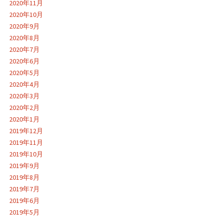
2020年11月
2020年10月
2020年9月
2020年8月
2020年7月
2020年6月
2020年5月
2020年4月
2020年3月
2020年2月
2020年1月
2019年12月
2019年11月
2019年10月
2019年9月
2019年8月
2019年7月
2019年6月
2019年5月