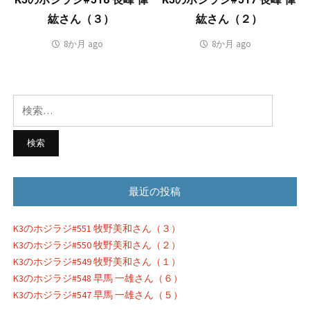
紘さん（３）
紘さん（２）
8か月 ago
8か月 ago
検
索:
最近の投稿
K3のホジラジ#551 牧野美和さん（３）
K3のホジラジ#550 牧野美和さん（２）
K3のホジラジ#549 牧野美和さん（１）
K3のホジラジ#548 早馬 一雄さん（６）
K3のホジラジ#547 早馬 一雄さん（５）