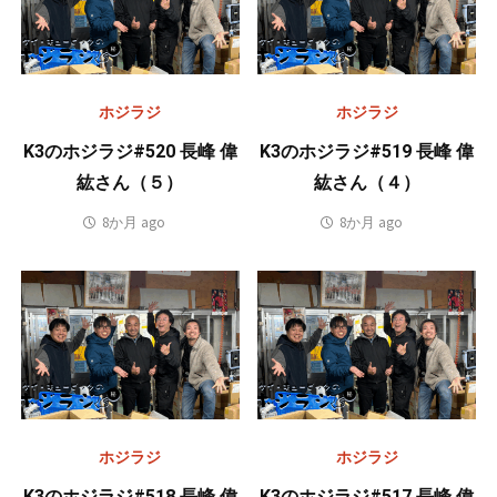
ホジラジ
ホジラジ
K3のホジラジ#520 長峰 偉
K3のホジラジ#519 長峰 偉
紘さん（５）
紘さん（４）
8か月 ago
8か月 ago
ホジラジ
ホジラジ
K3のホジラジ#518 長峰 偉
K3のホジラジ#517 長峰 偉