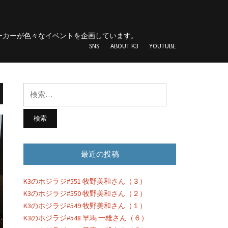
団
ーカーが色々なイベントを企画しています。
SNS
ABOUT K3
YOUTUBE
検
索:
最近の投稿
K3のホジラジ#551 牧野美和さん（３）
K3のホジラジ#550 牧野美和さん（２）
K3のホジラジ#549 牧野美和さん（１）
K3のホジラジ#548 早馬 一雄さん（６）