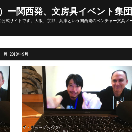
Skip
to
ク）ー関西発、文房具イベント集
content
の公式サイトです。大阪、京都、兵庫という関西発のベンチャー文具メ
月:
2018年9月