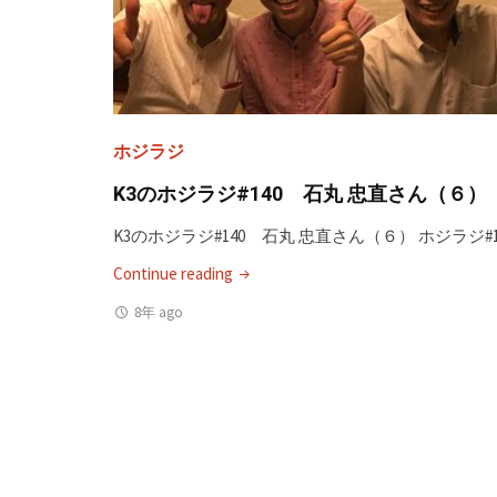
編：
山
本
泰
三
ホジラジ
さ
ん
K3のホジラジ#140 石丸 忠直さん（６）
in
K3のホジラジ#140 石丸 忠直さん（６） ホジラジ#
SF（２）"
"K3
Continue reading
の
8年 ago
ホ
ジ
ラ
ジ
#140
石