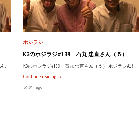
編：
山
本
泰
三
ホジラジ
さ
ん
K3のホジラジ#139 石丸 忠直さん（５）
in
14…
K3のホジラジ#139 石丸 忠直さん（５） ホジラジ#13…
SF（１）"
"K3
Continue reading
の
8年 ago
ホ
ジ
ラ
ジ
#139
石