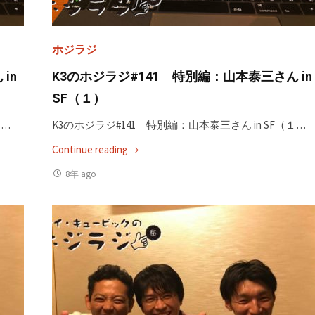
ホジラジ
in
K3のホジラジ#141 特別編：山本泰三さん in
SF（１）
２…
K3のホジラジ#141 特別編：山本泰三さん in SF（１…
"K3
Continue reading
の
8年 ago
ホ
ジ
ラ
ジ
#141
特
別