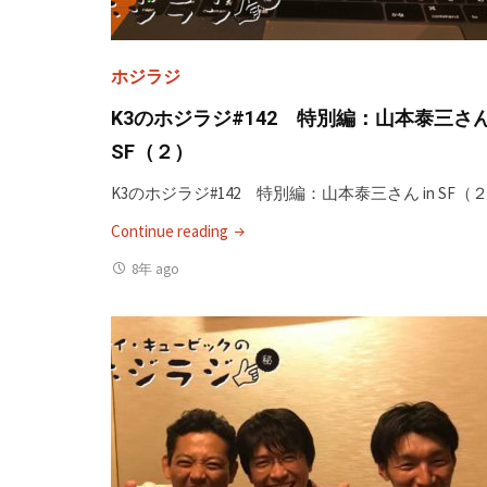
ホジラジ
K3のホジラジ#142 特別編：山本泰三さん 
SF（２）
K3のホジラジ#142 特別編：山本泰三さん in SF（
"K3
Continue reading
の
8年 ago
ホ
ジ
ラ
ジ
#142
特
別