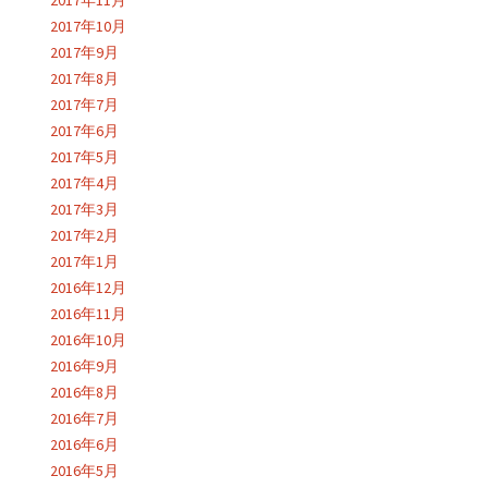
2017年11月
2017年10月
2017年9月
2017年8月
2017年7月
2017年6月
2017年5月
2017年4月
2017年3月
2017年2月
2017年1月
2016年12月
2016年11月
2016年10月
2016年9月
2016年8月
2016年7月
2016年6月
2016年5月