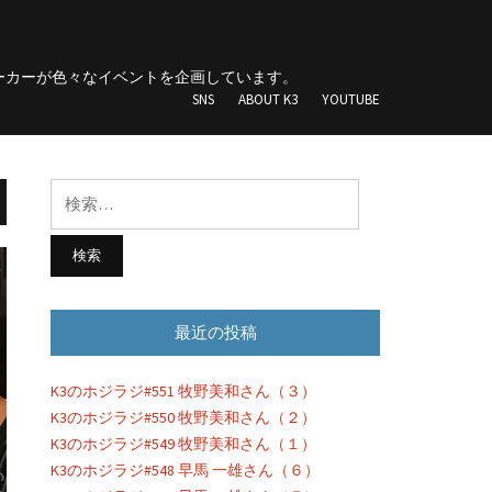
団
ーカーが色々なイベントを企画しています。
SNS
ABOUT K3
YOUTUBE
検
索:
最近の投稿
K3のホジラジ#551 牧野美和さん（３）
K3のホジラジ#550 牧野美和さん（２）
K3のホジラジ#549 牧野美和さん（１）
K3のホジラジ#548 早馬 一雄さん（６）