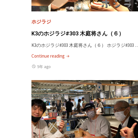
ホジラジ
K3のホジラジ#303 木庭将さん（６）
K3のホジラジ#303 木庭将さん（６） ホジラジ#303 
"K3
Continue reading
の
5年 ago
ホ
ジ
ラ
ジ
#303
木
庭
将