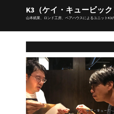
K3（ケイ・キュービッ
山本紙業、ロンド工房、ベアハウスによるユニットK3