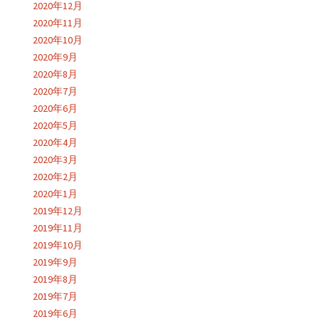
2020年12月
2020年11月
2020年10月
2020年9月
2020年8月
2020年7月
2020年6月
2020年5月
2020年4月
2020年3月
2020年2月
2020年1月
2019年12月
2019年11月
2019年10月
2019年9月
2019年8月
2019年7月
2019年6月