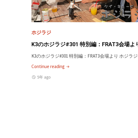
さ
ん
（６）"
ホジラジ
K3のホジラジ#301 特別編：FRAT3会場よ
K3のホジラジ#301 特別編：FRAT3会場より ホジラ
"K3
Continue reading
の
5年 ago
ホ
ジ
ラ
ジ
#301
特
別