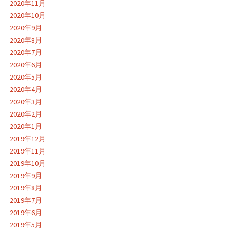
2020年11月
2020年10月
2020年9月
2020年8月
2020年7月
2020年6月
2020年5月
2020年4月
2020年3月
2020年2月
2020年1月
2019年12月
2019年11月
2019年10月
2019年9月
2019年8月
2019年7月
2019年6月
2019年5月