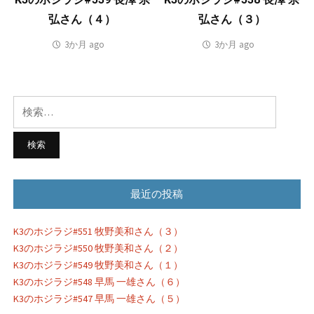
弘さん（４）
弘さん（３）
3か月 ago
3か月 ago
検
索:
最近の投稿
K3のホジラジ#551 牧野美和さん（３）
K3のホジラジ#550 牧野美和さん（２）
K3のホジラジ#549 牧野美和さん（１）
K3のホジラジ#548 早馬 一雄さん（６）
K3のホジラジ#547 早馬 一雄さん（５）