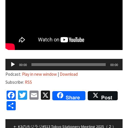
音
00:00
00:00
声
Podcast:
Play in new window
|
Download
プ
Subscribe:
RSS
レ
Facebook
Twitter
Email
X
ー
Share
Post
ヤ
共
ー
有
投
K3のホジラジ#513 Tokyo Stationery Meeting 2025（２）