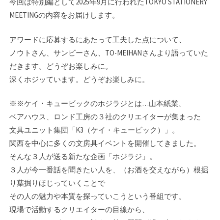
今回は特別編として2025年9月に行われたTOKYO STATIONERY
MEETINGの内容をお届けします。
アワードに応募するにあたって工夫した点について、
ノウトさん、サンビーさん、TO-MEIHANさんより語っていた
だきます。どうぞお楽しみに。
深くホジッています。どうぞお楽しみに。
※※ケイ・キュービックのホジラジとは…山本紙業、
ベアハウス、ロンド工房の３社のク­リエイターが集まった
文具ユニット集団「K3（ケイ・キュービック）」。
関西を中心に­多くの文房具イベントを開催してきました。
そんな３人が送る新たな企画「ホジラジ」。­
３人が今一番話を聞きたい人を、（お酒を交えながら）根掘
り葉掘りほじっていくことで
その人の魅力や本質を探っていこうという番組です。
現場で活動するクリエイターの目線­から、