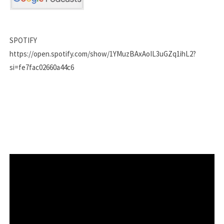
SPOTIFY
https://open.spotify.com/show/1YMuzBAxAoIL3uGZq1ihL2?
si=fe7fac02660a44c6