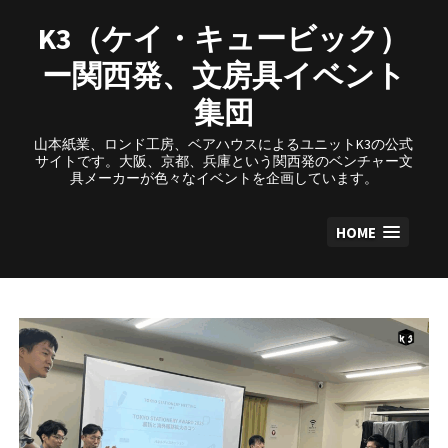
Skip
to
K3（ケイ・キュービック）
content
ー関西発、文房具イベント
集団
山本紙業、ロンド工房、ベアハウスによるユニットK3の公式
サイトです。大阪、京都、兵庫という関西発のベンチャー文
具メーカーが色々なイベントを企画しています。
HOME