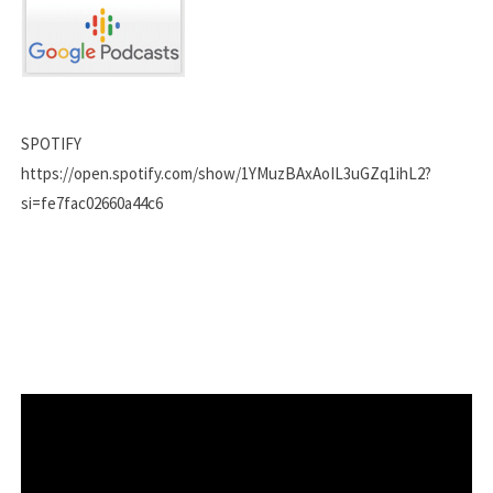
SPOTIFY
https://open.spotify.com/show/1YMuzBAxAoIL3uGZq1ihL2?
si=fe7fac02660a44c6