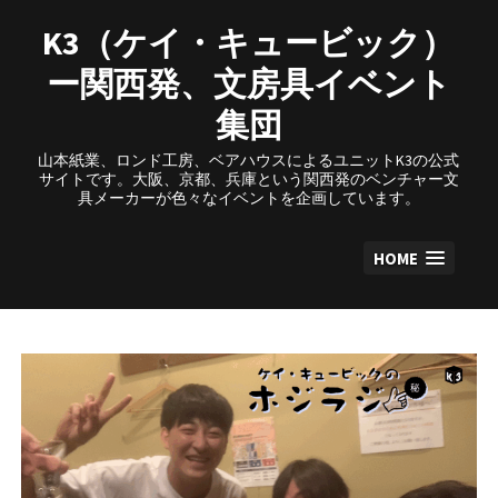
Skip
to
K3（ケイ・キュービック）
content
ー関西発、文房具イベント
集団
山本紙業、ロンド工房、ベアハウスによるユニットK3の公式
サイトです。大阪、京都、兵庫という関西発のベンチャー文
具メーカーが色々なイベントを企画しています。
HOME