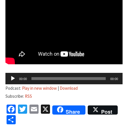
音
00:00
00:00
声
Podcast:
Play in new window
|
Download
プ
Subscribe:
RSS
レ
Facebook
Twitter
Email
X
ー
Share
Post
ヤ
共
ー