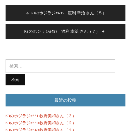
有
投
K3のホジラジ#495 渡利 幸治 さん（５）
稿
ナ
K3のホジラジ#497 渡利 幸治 さん（７）
ビ
ゲ
ー
検
シ
索:
ョ
ン
最近の投稿
K3のホジラジ#551 牧野美和さん（３）
K3のホジラジ#550 牧野美和さん（２）
K3のホジラジ#549 牧野美和さん（１）