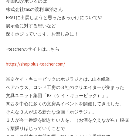
今回K3がホジるのは
株式会社tasの渡利 幸治さん
FRATに出展しようと思ったきっかけについてや
展示会に対する思いなど
深くホジっています。お楽しみに！
+teacherのサイトはこちら
https://shop.plus-teacher.com/
※※ケイ・キュービックのホジラジとは…山本紙業、
ベアハウス、ロンド工房の３社のク­リエイターが集まった
文具ユニット集団「K3（ケイ・キュービック）」。
関西を中心に­多くの文房具イベントを開催してきました。
そんな３人が送る新たな企画「ホジラジ」。­
３人が今一番話を聞きたい人を、（お酒を交えながら）根掘
り葉掘りほじっていくことで