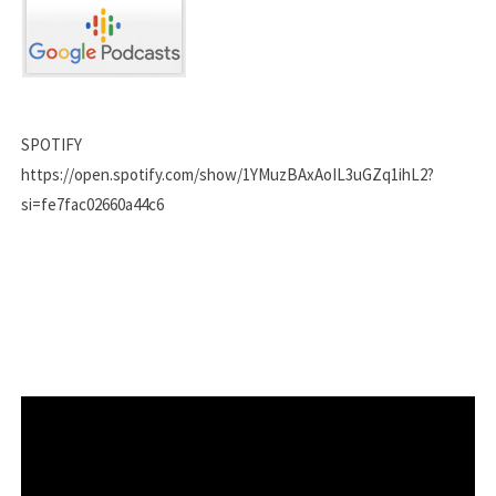
SPOTIFY
https://open.spotify.com/show/1YMuzBAxAoIL3uGZq1ihL2?
si=fe7fac02660a44c6