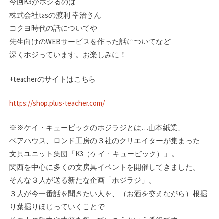
今回K3がホジるのは
株式会社tasの渡利 幸治さん
コクヨ時代の話についてや
先生向けのWEBサービスを作った話についてなど
深くホジっています。お楽しみに！
+teacherのサイトはこちら
https://shop.plus-teacher.com/
※※ケイ・キュービックのホジラジとは…山本紙業、
ベアハウス、ロンド工房の３社のク­リエイターが集まった
文具ユニット集団「K3（ケイ・キュービック）」。
関西を中心に­多くの文房具イベントを開催してきました。
そんな３人が送る新たな企画「ホジラジ」。­
３人が今一番話を聞きたい人を、（お酒を交えながら）根掘
り葉掘りほじっていくことで