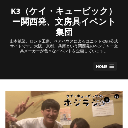
Skip
to
K3（ケイ・キュービック）
content
ー関西発、文房具イベント
集団
山本紙業、ロンド工房、ベアハウスによるユニットK3の公式
サイトです。大阪、京都、兵庫という関西発のベンチャー文
具メーカーが色々なイベントを企画しています。
HOME