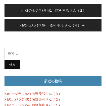
有
投
K3のホジラジ#492 渡利 幸治 さん（２）
稿
ナ
K3のホジラジ#494 渡利 幸治 さん（４）
ビ
ゲ
ー
検
シ
索:
ョ
ン
最近の投稿
K3のホジラジ#551 牧野美和さん（３）
K3のホジラジ#550 牧野美和さん（２）
K3のホジラジ#549 牧野美和さん（１）