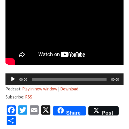
音
00:00
00:00
声
Podcast:
Play in new window
|
Download
プ
Subscribe:
RSS
レ
Facebook
Twitter
Email
X
ー
Share
Post
ヤ
共
ー