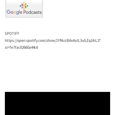
SPOTIFY
https://open.spotify.com/show/1YMuzBAxAoIL3uGZq1ihL2?
si=fe7fac02660a44c6