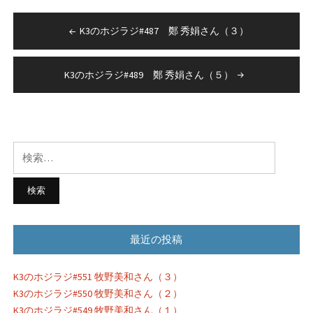
有
投
K3のホジラジ#487 鄭 秀娟さん（３）
稿
ナ
K3のホジラジ#489 鄭 秀娟さん（５）
ビ
ゲ
ー
検
シ
索:
ョ
ン
最近の投稿
K3のホジラジ#551 牧野美和さん（３）
K3のホジラジ#550 牧野美和さん（２）
K3のホジラジ#549 牧野美和さん（１）