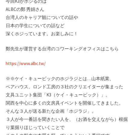
今回K3がホジるのは
ALBCの鄭 秀娟さん
台湾人のキャリア観についての話や
日本の学生についての話など
深くホジっています。お楽しみに！
鄭先生が運営する台湾のコワーキングオフィスはこちら
https://www.albc.tw/
※※ケイ・キュービックのホジラジとは…山本紙業、
ベアハウス、ロンド工房の３社のク­リエイターが集まった
文具ユニット集団「K3（ケイ・キュービック）」。
関西を中心に­多くの文房具イベントを開催してきました。
そんな３人が送る新たな企画「ホジラジ」。­
３人が今一番話を聞きたい人を、（お酒を交えながら）根掘
り葉掘りほじっていくことで