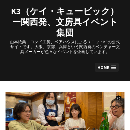
Skip
to
K3（ケイ・キュービック）
content
ー関西発、文房具イベント
集団
山本紙業、ロンド工房、ベアハウスによるユニットK3の公式
サイトです。大阪、京都、兵庫という関西発のベンチャー文
具メーカーが色々なイベントを企画しています。
HOME