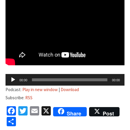
音
00:00
00:00
声
Podcast:
Play in new window
|
Download
プ
Subscribe:
RSS
レ
Facebook
Twitter
Email
X
ー
Share
Post
ヤ
共
ー