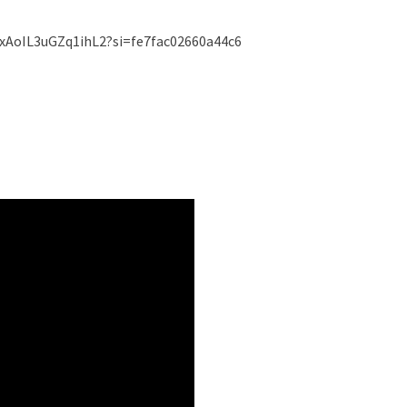
xAoIL3uGZq1ihL2?si=fe7fac02660a44c6