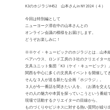
K3のホジラジ#452 山本さんin NY 2024（４）
今回は特別編として
ニューヨーク滞在中の山本さんとの
オンライン会議の模様をお届けします。
どうぞお楽しみに！
※※ケイ・キュービックのホジラジとは…山本
ベアハウス、ロンド工房の３社のク­リエイター
文具ユニット集団「K3（ケイ・キュービック）
関西を中心に­多くの文房具イベントを開催して
そんな３人が送る新たな企画「ホジラジ」。­
３人が今一番話を聞きたい人を、（お酒を交え
その人の魅力や本質を探っていこうという番組
現場で活動するクリエイターの目線­から、
ものづくりやビジネスに対する熱い質問が繰り