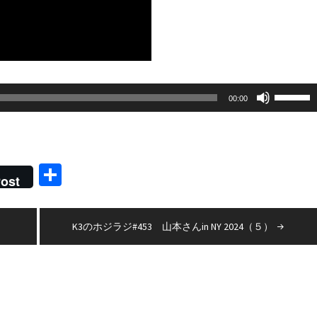
ボ
00:00
リ
ュ
ー
共
ム
ost
有
調
節
）
K3のホジラジ#453 山本さんin NY 2024（５）
に
は
上
下
矢