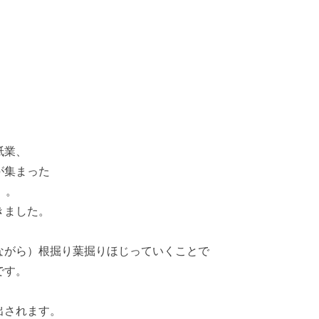
紙業、
が集まった
」。
きました。
ながら）根掘り葉掘りほじっていくことで
です。
出されます。