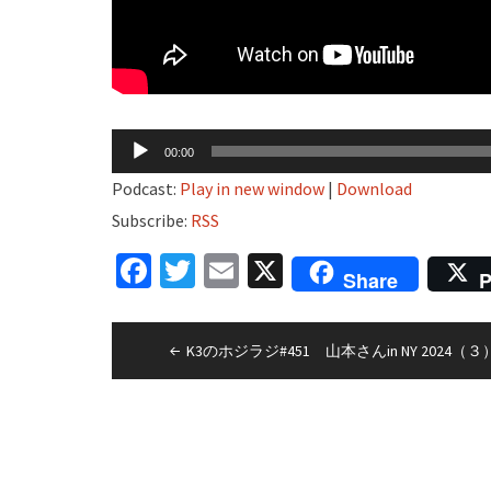
音
00:00
声
Podcast:
Play in new window
|
Download
プ
Subscribe:
RSS
レ
Facebook
Twitter
Email
X
ー
Share
P
ヤ
ー
投
K3のホジラジ#451 山本さんin NY 2024（３
稿
ナ
ビ
ゲ