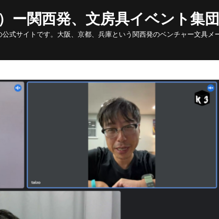
Skip
to
ク）ー関西発、文房具イベント集
content
の公式サイトです。大阪、京都、兵庫という関西発のベンチャー文具メ