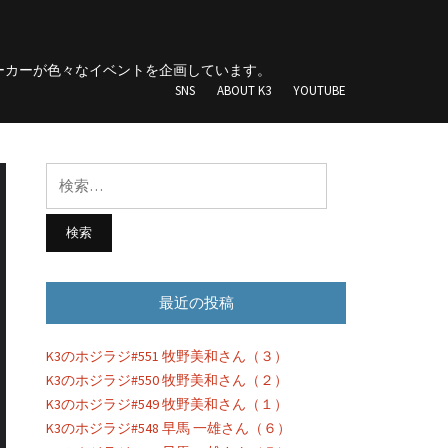
団
ーカーが色々なイベントを企画しています。
SNS
ABOUT K3
YOUTUBE
検
索:
最近の投稿
K3のホジラジ#551 牧野美和さん（３）
K3のホジラジ#550 牧野美和さん（２）
K3のホジラジ#549 牧野美和さん（１）
K3のホジラジ#548 早馬 一雄さん（６）