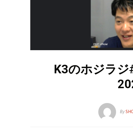
K3のホジラジ#
2
By
SH