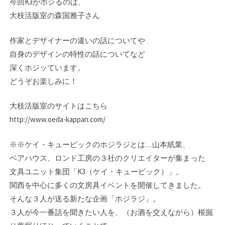
今回K3がホジるのは、
大枝活版室の森国雅子さん
作家とデザイナーの違いの話についてや
自身のデザインの特性の話についてなど
深くホジッています。
どうぞお楽しみに！
大枝活版室のサイトはこちら
http://www.oeda-kappan.com/
※※ケイ・キュービックのホジラジとは…山本紙業、
ベアハウス、ロンド工房の３社のク­リエイターが集まった
文具ユニット集団「K3（ケイ・キュービック）」。
関西を中心に­多くの文房具イベントを開催してきました。
そんな３人が送る新たな企画「ホジラジ」。­
３人が今一番話を聞きたい人を、（お酒を交えながら）根掘