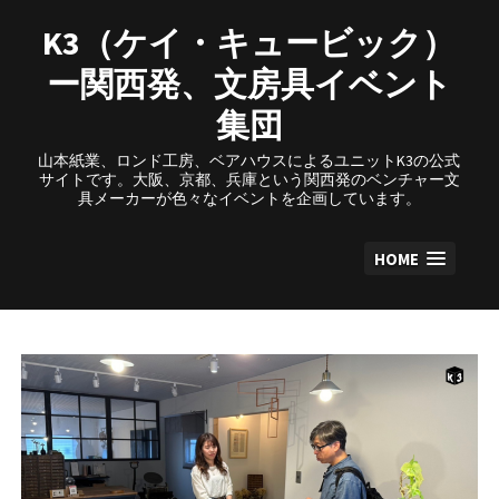
Skip
to
K3（ケイ・キュービック）
content
ー関西発、文房具イベント
集団
山本紙業、ロンド工房、ベアハウスによるユニットK3の公式
サイトです。大阪、京都、兵庫という関西発のベンチャー文
具メーカーが色々なイベントを企画しています。
HOME