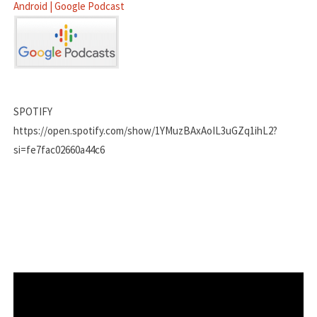
Android | Google Podcast
SPOTIFY
https://open.spotify.com/show/1YMuzBAxAoIL3uGZq1ihL2?
si=fe7fac02660a44c6