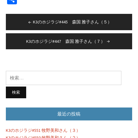
ー
有
投
K3のホジラジ#445 森国 雅子さん（５）
稿
ナ
K3のホジラジ#447 森国 雅子さん（７）
ビ
ゲ
ー
検
シ
索:
ョ
ン
最近の投稿
K3のホジラジ#551 牧野美和さん（３）
K3のホジラジ#550 牧野美和さん（２）