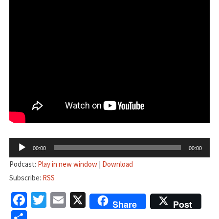
音
00:00
00:00
声
Podcast:
Play in new window
|
Download
プ
Subscribe:
RSS
レ
Facebook
Twitter
Email
X
ー
Share
Post
ヤ
共