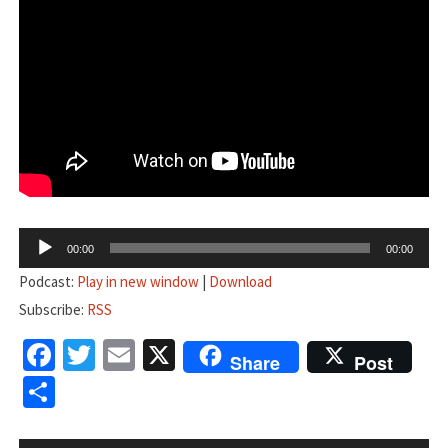
音
00:00
00:00
声
Podcast:
Play in new window
|
Download
プ
Subscribe:
RSS
レ
Facebook
Twitter
Email
X
ー
Share
Post
ヤ
共
ー
有