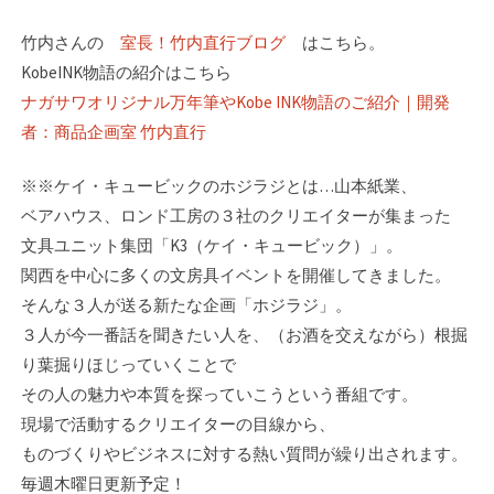
竹内さんの
室長！竹内直行ブログ
はこちら。
KobeINK物語の紹介はこちら
ナガサワオリジナル万年筆やKobe INK物語のご紹介｜開発
者：商品企画室 竹内直行
※※ケイ・キュービックのホジラジとは…山本紙業、
ベアハウス、ロンド工房の３社のク­リエイターが集まった
文具ユニット集団「K3（ケイ・キュービック）」。
関西を中心に­多くの文房具イベントを開催してきました。
そんな３人が送る新たな企画「ホジラジ」。­
３人が今一番話を聞きたい人を、（お酒を交えながら）根掘
り葉掘りほじっていくことで
その人の魅力や本質を探っていこうという番組です。
現場で活動するクリエイターの目線­から、
ものづくりやビジネスに対する熱い質問が繰り出されます。
毎週木曜日更新予定！