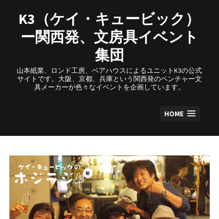
Skip
to
K3（ケイ・キュービック）
content
ー関西発、文房具イベント
集団
山本紙業、ロンド工房、ベアハウスによるユニットK3の公式
サイトです。大阪、京都、兵庫という関西発のベンチャー文
具メーカーが色々なイベントを企画しています。
HOME