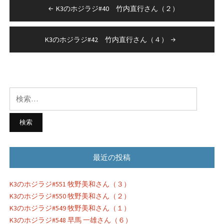
投
K3のホジラジ#40 竹内直行さん（２）
稿
ナ
K3のホジラジ#42 竹内直行さん（４）
ビ
ゲ
ー
検
シ
索:
ョ
ン
最近の投稿
K3のホジラジ#551 牧野美和さん（３）
K3のホジラジ#550 牧野美和さん（２）
K3のホジラジ#549 牧野美和さん（１）
K3のホジラジ#548 早馬 一雄さん（６）