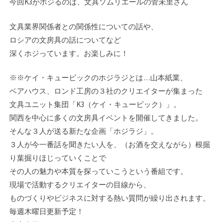
今回K3がホジるのは、文具ソムリエールの菅未里さん
文具業界関係者との関係性についての話や、
ロシアの文房具の話についてなど
深くホジっています。お楽しみに！
※※ケイ・キュービックのホジラジとは…山本紙業、
ベアハウス、ロンド工房の３社のク­リエイターが集まった
文具ユニット集団「K3（ケイ・キュービック）」。
関西を中心に­多くの文房具イベントを開催してきました。
そんな３人が送る新たな企画「ホジラジ」。­
３人が今一番話を聞きたい人を、（お酒を交えながら）根掘
り葉掘りほじっていくことで
その人の魅力や本質を探っていこうという番組です。
現場で活動するクリエイターの目線­から、
ものづくりやビジネスに対する熱い質問が繰り出されます。
毎週木曜日更新予定！