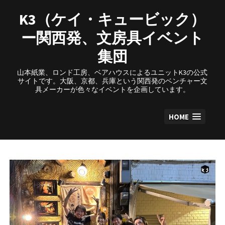
Skip
to
K3（ケイ・キュービック）
content
ー関西発、文房具イベント
集団
山本紙業、ロンド工房、ベアハウスによるユニットK3の公式
サイトです。大阪、京都、兵庫という関西発のベンチャー文
具メーカーが色々なイベントを企画しています。
HOME