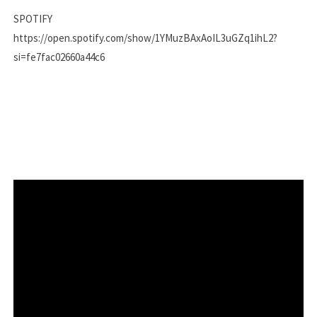
SPOTIFY
https://open.spotify.com/show/1YMuzBAxAoIL3uGZq1ihL2?
si=fe7fac02660a44c6