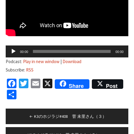
音
00:00
00:00
声
Podcast:
Play in new window
|
Download
プ
Subscribe:
RSS
レ
Facebook
Twitter
Email
X
ー
Share
Post
ヤ
共
ー
有
投
K3のホジラジ#408 菅 未里さん（３）
稿
ナ