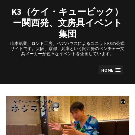
Skip
to
K3（ケイ・キュービック）
content
ー関西発、文房具イベント
集団
山本紙業、ロンド工房、ベアハウスによるユニットK3の公式
サイトです。大阪、京都、兵庫という関西発のベンチャー文
具メーカーが色々なイベントを企画しています。
HOME