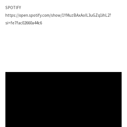
SPOTIFY
https://open.spotify.com/show/1YMuzBAxAoIL3uGZq1ihL2?
si=fe7fac02660a44c6