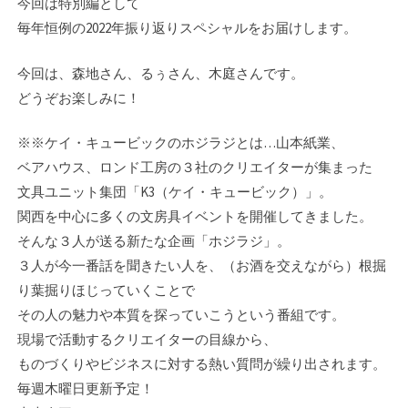
今回は特別編として
毎年恒例の2022年振り返りスペシャルをお届けします。
今回は、森地さん、るぅさん、木庭さんです。
どうぞお楽しみに！
※※ケイ・キュービックのホジラジとは…山本紙業、
ベアハウス、ロンド工房の３社のク­リエイターが集まった
文具ユニット集団「K3（ケイ・キュービック）」。
関西を中心に­多くの文房具イベントを開催してきました。
そんな３人が送る新たな企画「ホジラジ」。­
３人が今一番話を聞きたい人を、（お酒を交えながら）根掘
り葉掘りほじっていくことで
その人の魅力や本質を探っていこうという番組です。
現場で活動するクリエイターの目線­から、
ものづくりやビジネスに対する熱い質問が繰り出されます。
毎週木曜日更新予定！