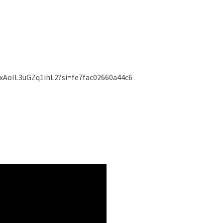
xAoIL3uGZq1ihL2?si=fe7fac02660a44c6