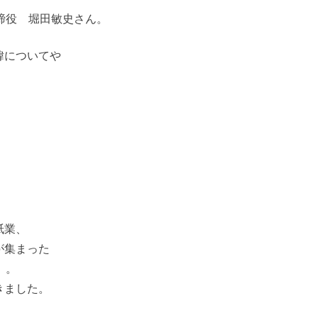
締役 堀田敏史さん。
緯についてや
紙業、
が集まった
」。
きました。