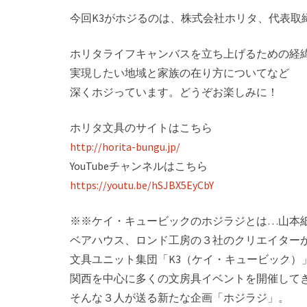
今回K3がホジるのは、株式会社ホリタ、代表取
ホリタライフキャンバスを立ち上げるための経
実現したい地域と家族の在り方についてなど
深くホジっています。どうぞお楽しみに！
ホリタ文具のサイトはこちら
http://horita-bungu.jp/
YouTubeチャンネルはこちら
https://youtu.be/hSJBX5EyCbY
※※ケイ・キュービックのホジラジとは…山本
ベアハウス、ロンド工房の３社のク­リエイター
文具ユニット集団「K3（ケイ・キュービック）
関西を中心に­多くの文房具イベントを開催して
そんな３人が送る新たな企画「ホジラジ」。­