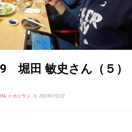
69 堀田 敏史さん（５）
OTA
in
ホジラジ
2023年2月2日