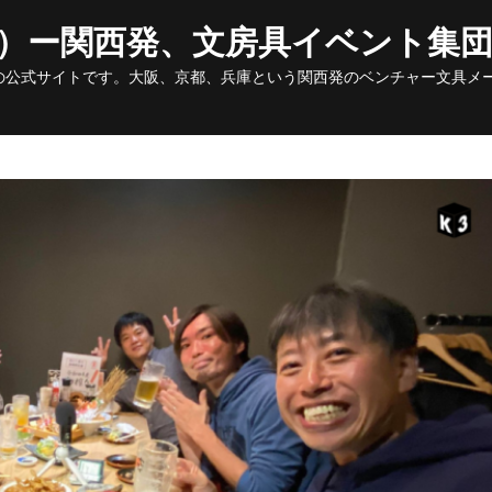
Skip
to
ク）ー関西発、文房具イベント集
content
の公式サイトです。大阪、京都、兵庫という関西発のベンチャー文具メ