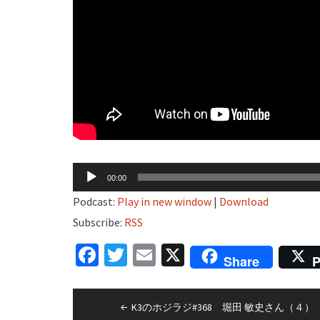
音
00:00
声
Podcast:
Play in new window
|
Download
プ
Subscribe:
RSS
レ
Facebook
Twitter
Email
X
ー
Share
P
ヤ
ー
投
K3のホジラジ#368 堀田 敏史さん（４）