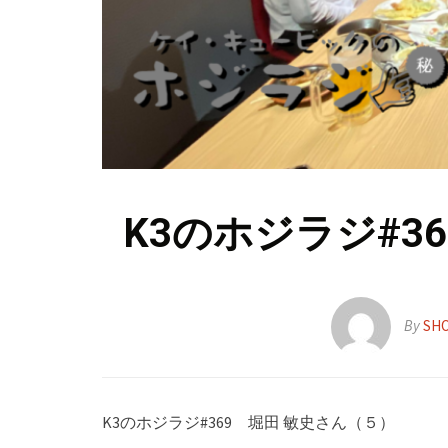
K3のホジラジ#3
By
SH
K3のホジラジ#369 堀田 敏史さん（５）