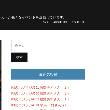
団
ーカーが色々なイベントを企画しています。
SNS
ABOUT K3
YOUTUBE
検
索:
最近の投稿
K3のホジラジ#551 牧野美和さん（３）
K3のホジラジ#550 牧野美和さん（２）
K3のホジラジ#549 牧野美和さん（１）
K3のホジラジ#548 早馬 一雄さん（６）