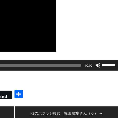
ボ
00:00
リ
ュ
ー
共
ム
ost
有
調
節
K3のホジラジ#370 堀田 敏史さん（６）
に