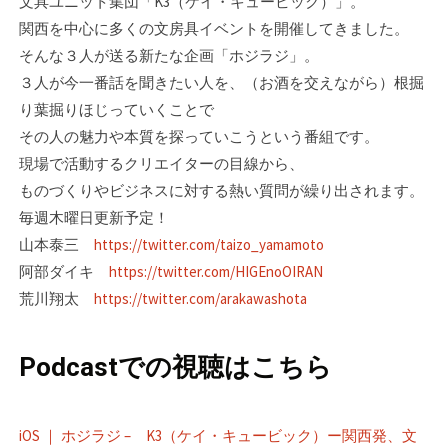
文具ユニット集団「K3（ケイ・キュービック）」。
関西を中心に­多くの文房具イベントを開催してきました。
そんな３人が送る新たな企画「ホジラジ」。­
３人が今一番話を聞きたい人を、（お酒を交えながら）根掘
り葉掘りほじっていくことで
その人の魅力や本質を探っていこうという番組です。
現場で活動するクリエイターの目線­から、
ものづくりやビジネスに対する熱い質問が繰り出されます。
毎週木曜日更新予定！
山本泰三
https://twitter.com/taizo_yamamoto
阿部ダイキ
https://twitter.com/HIGEnoOIRAN
荒川翔太
https://twitter.com/arakawashota
Podcastでの視聴はこちら
iOS ｜ ホジラジ – K3（ケイ・キュービック）ー関西発、文