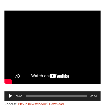
音
00:00
00:00
声
Podcast:
Play in new window
|
Download