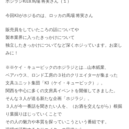
ホジラジ#318 馬場 将実さん（１）
今回K3がホジるのは、ロッカの馬場 将実さん
販売員をしていたころの話についてや
製本業界に入ったきっかけについて
独立したきっかけについてなど深くホジっています。お楽し
みに！
※※ケイ・キュービックのホジラジとは…山本紙業、
ベアハウス、ロンド工房の３社のク­リエイターが集まった
文具ユニット集団「K3（ケイ・キュービック）」。
関西を中心に­多くの文房具イベントを開催してきました。
そんな３人が送る新たな企画「ホジラジ」。­
３人が今一番話を聞きたい人を、（お酒を交えながら）根掘
り葉掘りほじっていくことで
その人の魅力や本質を探っていこうという番組です。