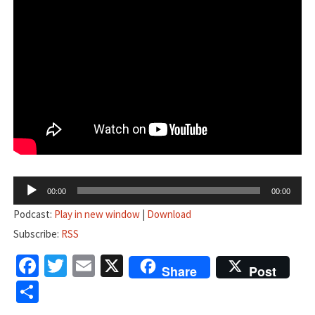
音
00:00
00:00
声
Podcast:
Play in new window
|
Download
プ
Subscribe:
RSS
レ
Facebook
Twitter
Email
X
ー
Share
Post
ヤ
共
ー
有