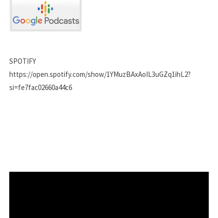
SPOTIFY
https://open.spotify.com/show/1YMuzBAxAoIL3uGZq1ihL2?
si=fe7fac02660a44c6