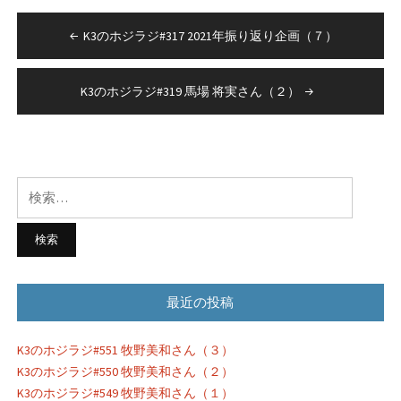
投
K3のホジラジ#317 2021年振り返り企画（７）
稿
ナ
K3のホジラジ#319 馬場 将実さん（２）
ビ
ゲ
ー
検
シ
索:
ョ
ン
最近の投稿
K3のホジラジ#551 牧野美和さん（３）
K3のホジラジ#550 牧野美和さん（２）
K3のホジラジ#549 牧野美和さん（１）