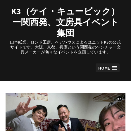
Skip
to
K3（ケイ・キュービック）
content
ー関西発、文房具イベント
集団
山本紙業、ロンド工房、ベアハウスによるユニットK3の公式
サイトです。大阪、京都、兵庫という関西発のベンチャー文
具メーカーが色々なイベントを企画しています。
HOME