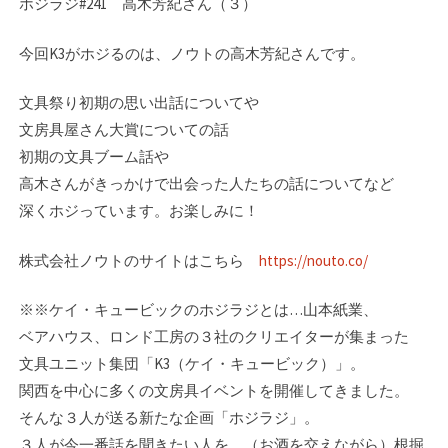
ホジラジ#241 高木芳紀さん（３）
今回K3がホジるのは、ノウトの高木芳紀さんです。
文具祭り初期の思い出話についてや
文房具屋さん大賞についての話
初期の文具ブーム話や
高木さんがきっかけで出会った人たちの話についてなど
深くホジっています。お楽しみに！
株式会社ノウトのサイトはこちら
https://nouto.co/
※※ケイ・キュービックのホジラジとは…山本紙業、
ベアハウス、ロンド工房の３社のク­リエイターが集まった
文具ユニット集団「K3（ケイ・キュービック）」。
関西を中心に­多くの文房具イベントを開催してきました。
そんな３人が送る新たな企画「ホジラジ」。­
３人が今一番話を聞きたい人を、（お酒を交えながら）根掘