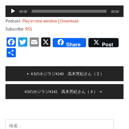
音
00:00
00:00
声
Podcast:
Play in new window
|
Download
プ
Subscribe:
RSS
レ
Facebook
Twitter
Email
X
ー
Share
Post
ヤ
共
ー
有
投
K3のホジラジ#240 高木芳紀さん（２）
稿
ナ
K3のホジラジ#242 高木芳紀さん（４）
ビ
ゲ
ー
検
シ