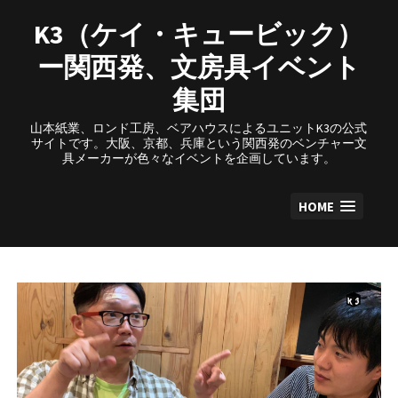
Skip
to
K3（ケイ・キュービック）
content
ー関西発、文房具イベント
集団
山本紙業、ロンド工房、ベアハウスによるユニットK3の公式
サイトです。大阪、京都、兵庫という関西発のベンチャー文
具メーカーが色々なイベントを企画しています。
HOME