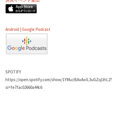
房具イベント集団
Android | Google Podcast
SPOTIFY
https://open.spotify.com/show/1YMuzBAxAoIL3uGZq1ihL2?
si=fe7fac02660a44c6