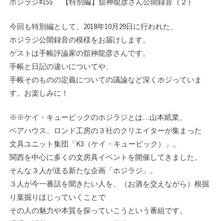
ホジラジ#155 【特別編】舘神龍彦さん公開録音（２）
今回も特別編として、2018年10月29日に行われた、
ホジラジ公開録音の模様をお届けします。
ゲストは手帳評論家の舘神龍彦さんです。
手帳と日記の違いについてや、
手帳そのものの定義についての議論など深くホジっていま
す。お楽しみに！
※※ケイ・キュービックのホジラジとは…山本紙業、
ベアハウス、ロンド工房の３社のク­リエイターが集まった
文具ユニット集団「K3（ケイ・キュービック）」。
関西を中心に­多くの文房具イベントを開催してきました。
そんな３人が送る新たな企画「ホジラジ」。­
３人が今一番話を聞きたい人を、（お酒を交えながら）根掘
り葉掘りほじっていくことで
その人の魅力や本質を探っていこうという番組です。