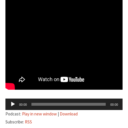
音
00:00
00:00
声
Podcast:
Play in new window
|
Download
プ
Subscribe:
RSS
レ