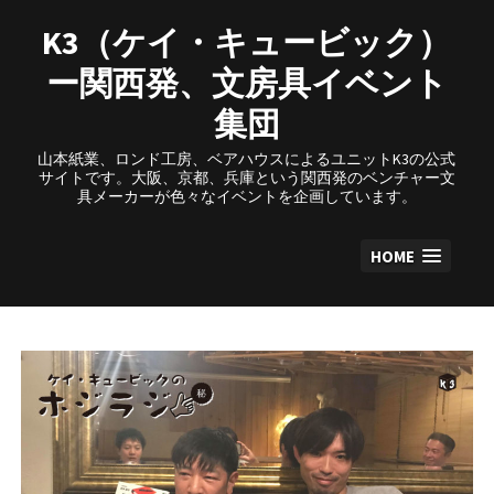
Skip
to
K3（ケイ・キュービック）
content
ー関西発、文房具イベント
集団
山本紙業、ロンド工房、ベアハウスによるユニットK3の公式
サイトです。大阪、京都、兵庫という関西発のベンチャー文
具メーカーが色々なイベントを企画しています。
HOME