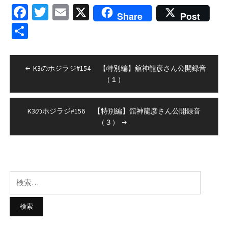
Facebook
Twitter
Email
X
ー
Share
Post
ヤ
共
ー
有
投
K3のホジラジ#154 【特別編】舘神龍彦さん公開録音
稿
（１）
ナ
ビ
K3のホジラジ#156 【特別編】舘神龍彦さん公開録音
（３）
ゲ
ー
シ
ョ
検
索:
ン