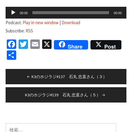
音
00:00
00:00
声
Podcast:
Play in new window
|
Download
プ
Subscribe:
RSS
レ
Facebook
Twitter
Email
X
ー
Share
Post
ヤ
共
ー
有
投
K3のホジラジ#137 石丸 忠直さん（３）
稿
ナ
K3のホジラジ#139 石丸 忠直さん（５）
ビ
ゲ
ー
検
シ